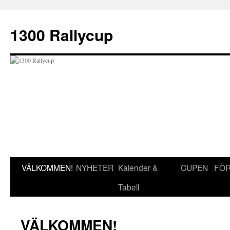
Hoppa
till
1300 Rallycup
innehåll
VÄLKOMMEN!
NYHETER
Kalender &
CUPEN
FÖR
Tabell
VÄLKOMMEN!