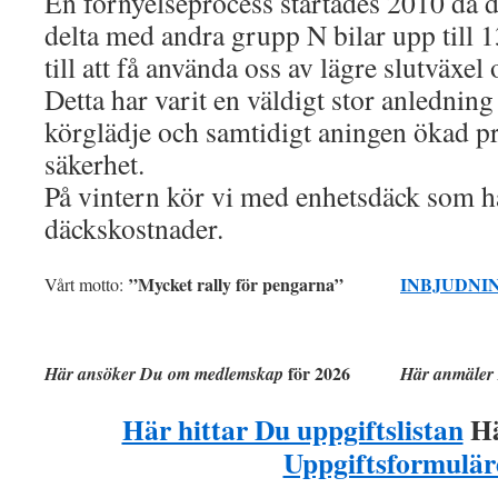
En förnyelseprocess startades 2010 då det
delta med andra grupp N bilar upp till 1
till att få använda oss av lägre slutväxel
Detta har varit en väldigt stor anledning
körglädje och samtidigt aningen ökad p
säkerhet.
På vintern kör vi med enhetsdäck som ha
däckskostnader.
”Mycket rally för pengarna”
INBJUDNI
Vårt motto:
för 2026
Här ansöker Du om medlemskap
Här anmäler 
Här hittar Du uppgiftslistan
Hä
Uppgiftsformulär