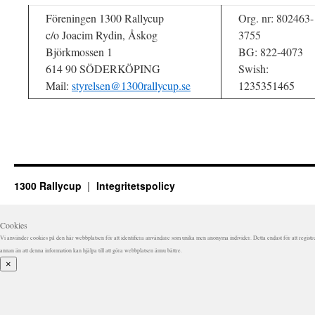
Föreningen 1300 Rallycup
Org. nr: 802463-
c/o Joacim Rydin, Åskog
3755
Björkmossen 1
BG: 822-4073
614 90 SÖDERKÖPING
Swish:
Mail:
styrelsen@1300rallycup.se
1235351465
1300 Rallycup
Integritetspolicy
Cookies
Vi använder cookies på den här webbplatsen för att identifiera användare som unika men anonyma individer. Detta endast för att registrer
annan än att denna information kan hjälpa till att göra webbplatsen ännu bättre.
×