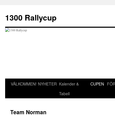
Hoppa
till
1300 Rallycup
innehåll
VÄLKOMMEN!
NYHETER
Kalender &
CUPEN
FÖR
Tabell
Team Norman