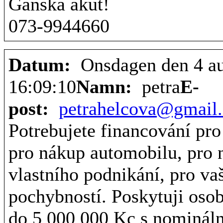
Ganska akut!
073-9944660
Datum:
Onsdagen den 4 au
16:09:10
Namn:
petra
E-
post:
petrahelcova@gmail
Potrebujete financování pro
pro nákup automobilu, pro 
vlastního podnikání, pro va
pochybností. Poskytuji oso
do 5 000 000 Kc s nominál