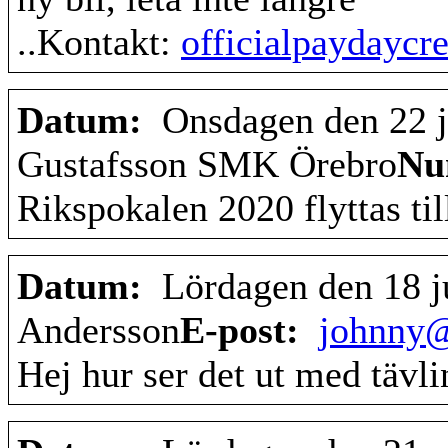
..Kontakt:
officialpaydayc
Datum:
Onsdagen den 22 j
Gustafsson SMK Örebro
N
Rikspokalen 2020 flyttas til
Datum:
Lördagen den 18 j
Andersson
E-post:
johnny
Hej hur ser det ut med tävli