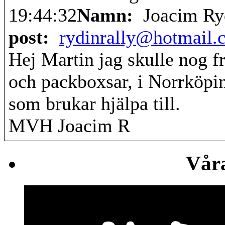
19:44:32
Namn:
Joacim Ry
post:
rydinrally@hotmail.
Hej Martin jag skulle nog f
och packboxsar, i Norrköpi
som brukar hjälpa till.
MVH Joacim R
Vår