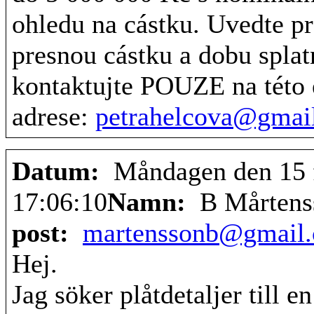
ohledu na cástku. Uvedte p
presnou cástku a dobu splatn
kontaktujte POUZE na této
adrese:
petrahelcova@gmai
Datum:
Måndagen den 15 f
17:06:10
Namn:
B Mårtens
post:
martenssonb@gmail
Hej.
Jag söker plåtdetaljer till 