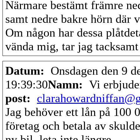
Närmare bestämt främre ned
samt nedre bakre hörn där ve
Om någon har dessa plåtdetal
vända mig, tar jag tacksamt
Datum:
Onsdagen den 9 d
19:39:30
Namn:
Vi erbjude
post:
clarahowardniffan@
Jag behöver ett lån på 100 0
företag och betala av skulde
ny bil, leta inte längre