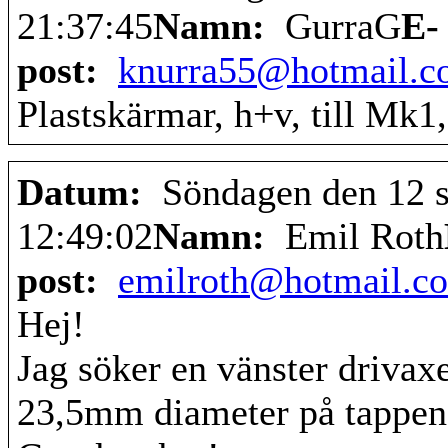
21:37:45
Namn:
GurraG
E-
post:
knurra55@hotmail.
Plastskärmar, h+v, till Mk1,
Datum:
Söndagen den 12 
12:49:02
Namn:
Emil Roth
post:
emilroth@hotmail.c
Hej!
Jag söker en vänster drivaxe
23,5mm diameter på tappen 