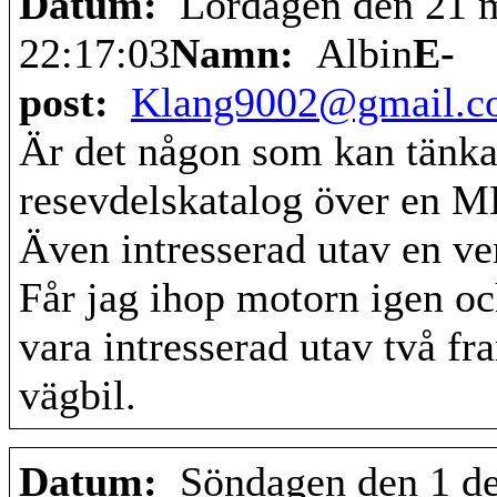
Datum:
Lördagen den 21 
22:17:03
Namn:
Albin
E-
post:
Klang9002@gmail.c
Är det någon som kan tänka
resevdelskatalog över en 
Även intresserad utav en v
Får jag ihop motorn igen oc
vara intresserad utav två fr
vägbil.
Datum:
Söndagen den 1 d