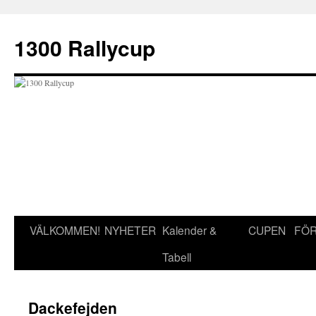
Hoppa
till
1300 Rallycup
innehåll
VÄLKOMMEN!
NYHETER
Kalender &
CUPEN
FÖR
Tabell
Dackefejden