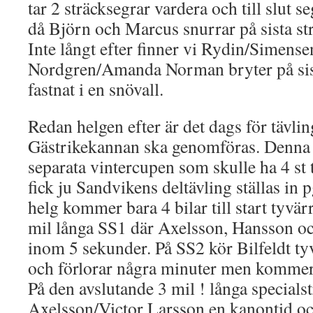
tar 2 sträcksegrar vardera och till slut 
då Björn och Marcus snurrar på sista str
Inte långt efter finner vi Rydin/Simense
Nordgren/Amanda Norman bryter på sis
fastnat i en snövall.
Redan helgen efter är det dags för tävlin
Gästrikekannan ska genomföras. Denna t
separata vintercupen som skulle ha 4 st 
fick ju Sandvikens deltävling ställas in
helg kommer bara 4 bilar till start tyvär
mil långa SS1 där Axelsson, Hansson och 
inom 5 sekunder. På SS2 kör Bilfeldt tyv
och förlorar några minuter men kommer 
På den avslutande 3 mil ! långa specials
Axelsson/Victor Larsson en kanontid o