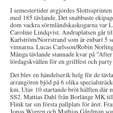
I semestertider avgjordes Slottssprinte
med 185 tävlande. Det snabbaste ekipage
dom vackra sörmländskaskogarna var 
Caroline Lindqvist. Andraplatsen går til
Karlström/Norrstrand som är enbart 5 s
vinnarna. Lucas Carlsson/Robin Norling 
Många tävlande stannade kvar på ”After
lördagskvällen för en grillfest och party
Det blev en händelserik helg för de tävl
arrangören bjöd på 6 olika specialsträck
km. Utav 10 startande bröt hälften där 
SS2. Mattias Dahl från Borlänge MK 
Flink tar sin första pallplats för året. F
Jonas Wigren och Mathias Gårdman som 