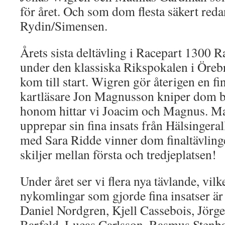
för året. Och som dom flesta säkert redan
Rydin/Simensen.
Årets sista deltävling i Racepart 1300 R
under den klassiska Rikspokalen i Öreb
kom till start. Wigren gör återigen en fi
kartläsare Jon Magnusson kniper dom b
honom hittar vi Joacim och Magnus. M
upprepar sin fina insats från Hälsingera
med Sara Ridde vinner dom finaltävling
skiljer mellan första och tredjeplatsen!
Under året ser vi flera nya tävlande, vilk
nykomlingar som gjorde fina insatser är
Daniel Nordgren, Kjell Cassebois, Jörg
Barfeld, Lucas Carlsson, Rasmus Stenba