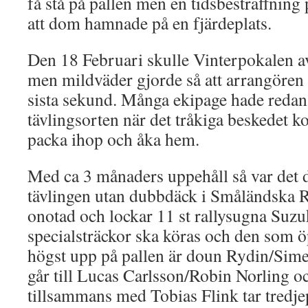
få stå på pallen men en tidsbestraffning
att dom hamnade på en fjärdeplats.
Den 18 Februari skulle Vinterpokalen a
men mildväder gjorde så att arrangören tv
sista sekund. Många ekipage hade redan
tävlingsorten när det tråkiga beskedet k
packa ihop och åka hem.
Med ca 3 månaders uppehåll så var det d
tävlingen utan dubbdäck i Småländska R
onotad och lockar 11 st rallysugna Suzu
specialsträckor ska köras och den som ö
högst upp på pallen är doun Rydin/Sim
går till Lucas Carlsson/Robin Norling 
tillsammans med Tobias Flink tar tredje