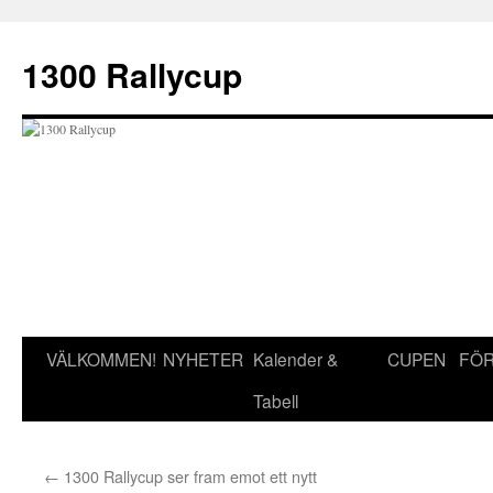
Hoppa
till
1300 Rallycup
innehåll
VÄLKOMMEN!
NYHETER
Kalender &
CUPEN
FÖR
Tabell
←
1300 Rallycup ser fram emot ett nytt