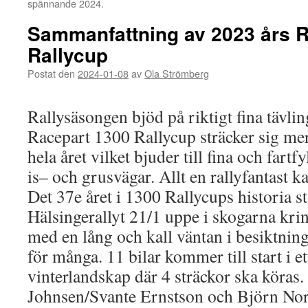
spännande 2024.
Sammanfattning av 2023 års 
Rallycup
Postat den
2024-01-08
av
Ola Strömberg
Rallysäsongen bjöd på riktigt fina tävlin
Racepart 1300 Rallycup sträcker sig me
hela året vilket bjuder till fina och fartf
is– och grusvägar. Allt en rallyfantast k
Det 37e året i 1300 Rallycups historia s
Hälsingerallyt 21/1 uppe i skogarna kri
med en lång och kall väntan i besiktnin
för många. 11 bilar kommer till start i ett
vinterlandskap där 4 sträckor ska köras
Johnsen/Svante Ernstson och Björn N