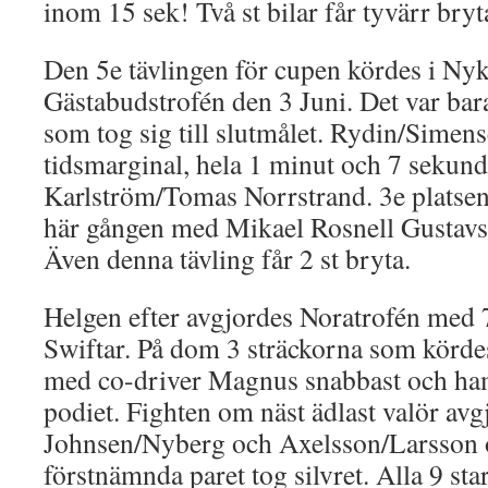
inom 15 sek! Två st bilar får tyvärr bryt
Den 5e tävlingen för cupen kördes i Nyk
Gästabudstrofén den 3 Juni. Det var bara
som tog sig till slutmålet. Rydin/Simen
tidsmarginal, hela 1 minut och 7 sekunde
Karlström/Tomas Norrstrand. 3e platsen 
här gången med Mikael Rosnell Gustavss
Även denna tävling får 2 st bryta.
Helgen efter avgjordes Noratrofén med 7
Swiftar. På dom 3 sträckorna som körde
med co-driver Magnus snabbast och ha
podiet. Fighten om näst ädlast valör av
Johnsen/Nyberg och Axelsson/Larsson o
förstnämnda paret tog silvret. Alla 9 st